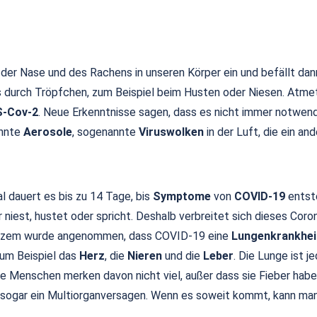
der Nase und des Rachens in unseren Körper ein und befällt dann
s durch Tröpfchen, zum Beispiel beim Husten oder Niesen. Atme
-Cov-2
. Neue Erkenntnisse sagen, dass es nicht immer notwendi
annte
Aerosole
, sogenannte
Viruswolken
in der Luft, die ein an
 dauert es bis zu 14 Tage, bis
Symptome
von
COVID-19
entste
iest, hustet oder spricht. Deshalb verbreitet sich dieses Corona
 kurzem wurde angenommen, dass COVID-19 eine
Lungenkrankhei
um Beispiel das
Herz
, die
Nieren
und die
Leber
. Die Lunge ist 
e Menschen merken davon nicht viel, außer dass sie Fieber habe
ogar ein Multiorganversagen. Wenn es soweit kommt, kann man