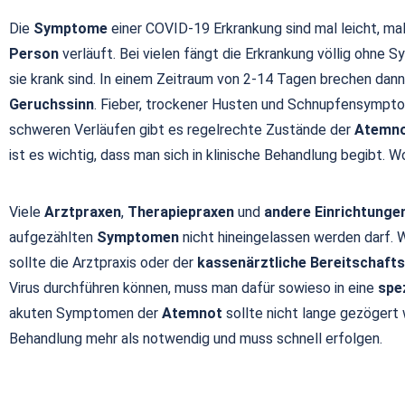
Die
Symptome
einer COVID-19 Erkrankung sind mal leicht, ma
Person
verläuft. Bei vielen fängt die Erkrankung völlig ohne
sie krank sind. In einem Zeitraum von 2-14 Tagen brechen dan
Geruchssinn
. Fieber, trockener Husten und Schnupfensympt
schweren Verläufen gibt es regelrechte Zustände der
Atemn
ist es wichtig, dass man sich in klinische Behandlung begibt. W
Viele
Arztpraxen
,
Therapiepraxen
und
andere Einrichtunge
aufgezählten
Symptomen
nicht hineingelassen werden darf. 
sollte die Arztpraxis oder der
kassenärztliche Bereitschafts
Virus durchführen können, muss man dafür sowieso in eine
spez
akuten Symptomen der
Atemnot
sollte nicht lange gezögert
Behandlung mehr als notwendig und muss schnell erfolgen.