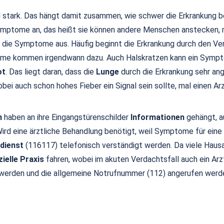
l stark. Das hängt damit zusammen, wie schwer die Erkrankung b
 Symptome an, das heißt sie können andere Menschen anstecken, 
n die Symptome aus. Häufig beginnt die Erkrankung durch den Ve
ome kommen irgendwann dazu. Auch Halskratzen kann ein Sympto
ot
. Das liegt daran, dass die
Lunge
durch die Erkrankung sehr an
obei auch schon hohes Fieber ein Signal sein sollte, mal einen Ar
n
haben an ihre Eingangstürenschilder
Informationen
gehängt, a
Wird eine ärztliche Behandlung benötigt, weil Symptome für eine
dienst
(116117) telefonisch verständigt werden. Da viele Haus
ielle Praxis
fahren, wobei im akuten Verdachtsfall auch ein Ar
 werden und die allgemeine Notrufnummer (112) angerufen werden